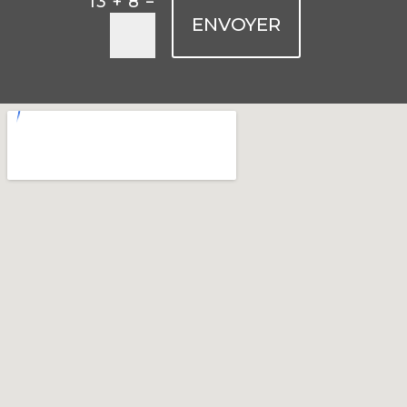
=
13 + 8
ENVOYER